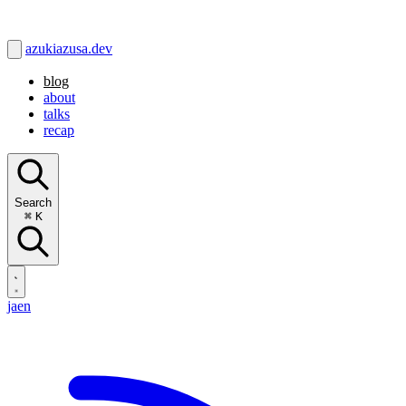
azukiazusa.dev
blog
about
talks
recap
Search
⌘
K
ja
en