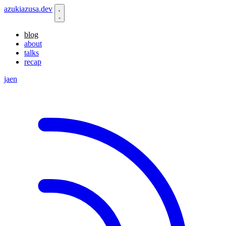
azukiazusa.dev
blog
about
talks
recap
ja
en