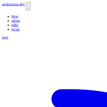
azukiazusa.dev
blog
about
talks
recap
ja
en