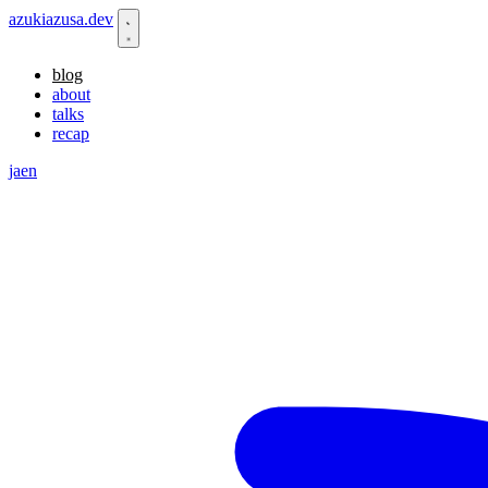
azukiazusa.dev
blog
about
talks
recap
ja
en