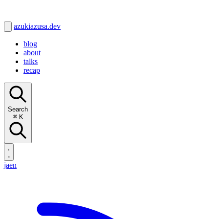
azukiazusa.dev
blog
about
talks
recap
Search
⌘
K
ja
en