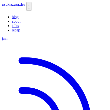
azukiazusa.dev
blog
about
talks
recap
ja
en