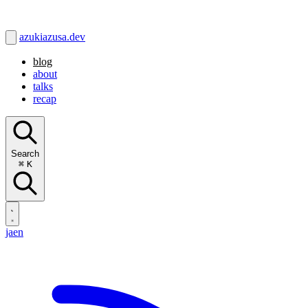
azukiazusa.dev
blog
about
talks
recap
Search
⌘
K
ja
en