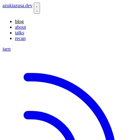
azukiazusa.dev
blog
about
talks
recap
ja
en