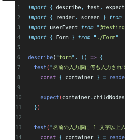
import
 {
 describe
,
 test
,
 expect
 }
 f
import
 {
 render
,
 screen
 }
 from
 "
@te
import
 userEvent 
from
 "
@testing-lib
import
 {
 Form
 }
 from
 "
./Form
"
describe
(
"
form
"
,
 ()
 =>
 {
  test
(
"
名前の入力欄に何も入力されていな
    const
 {
 container
 }
 =
 render
(
<
F
    expect
(
container
.
childNodes
)
.
to
  }
)
  test
(
"
名前の入力欄に 1 文字以上入力さ
    const
 {
 container
 }
 =
 render
(
<
F