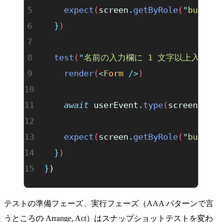
    expect
(
screen
.
getByRole
(
"
button
  }
)
  test
(
"
名前の入力欄に 1 文字以上入力さ
    render
(
<
Form
 />
)
    await
 userEvent
.
type
(
screen
.
get
    expect
(
screen
.
getByRole
(
"
button
  }
)
}
)
テストの準備フェーズ、実行フェーズ（AAA パターンで言
うところの Arrange, Act）はスナップショットテストを変わ