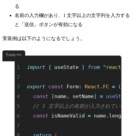
る
名前の入力欄があり、1 文字以上の文字列を入力する
と「送信」ボタンが有効になる
実装例は以下のようになるでしょう。
Form.tsx
import
 {
 useState
 }
 from
 "
react
"
;
export
 const
 Form
:
 React
.
FC
 =
 ()
 =>
  const
 [
name
,
 setName
]
 =
 useState
(
  // 1 文字以上の名前が入力されているか
  const
 isNameValid
 =
 name
.
length
 >
  return
 (