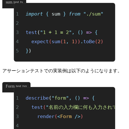
sum.test.ts
import
 {
 sum
 }
 from
 "
./sum
"
test
(
"
1 + 1 = 2
"
,
 ()
 =>
 {
  expect
(
sum
(
1
,
 1
))
.
toBe
(
2
)
}
)
アサーションテストでの実装例は以下のようになります。
Form.test.tsx
describe
(
"
form
"
,
 ()
 =>
 {
  test
(
"
名前の入力欄に何も入力されていな
    render
(
<
Form
 />
)