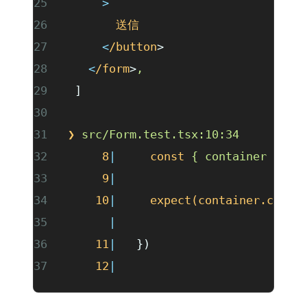
      >
        送信
      <
/button
>
    <
/form
>
,
  ]
 ❯
 src/Form.test.tsx:10:34
      8
|
     const
 {
 container
 }
 =
 
      9
|
     10
|
     expect(container.child
       |
                           
     11
|
   })
     12
|