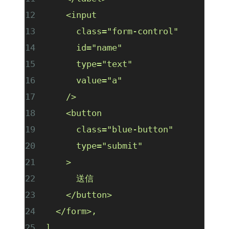
    <input
      class="form-control"
      id="name"
      type="text"
      value="a"
    />
    <button
      class="blue-button"
      type="submit"
    >
      送信
    </button>
  </form>,
]