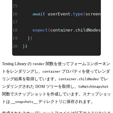
    await
 userEvent
.
type
(
screen
.
get
    expect
(
container
.
childNodes
)
.
to
  }
)
}
)
Testing Library の
関数を使ってフォームコンポーネン
render
トをレンダリングし、
プロパティを使ってレンダ
container
リング結果を取得しています。
でレ
container.childNodes
ンダリングされた DOM ツリーを取得し、
toMatchSnapshot
関数でスナップショットを作成しています。スナップショッ
トは
ディレクトリに保存されます。
__snapshots__