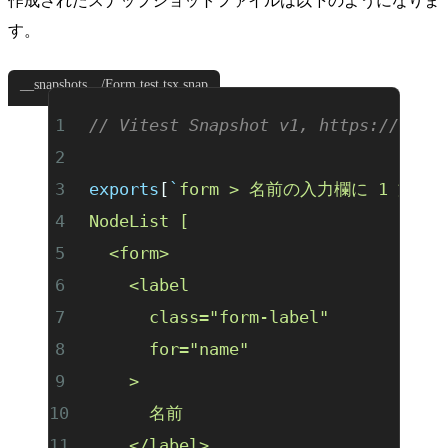
作成されたスナップショットファイルは以下のようになりま
す。
__snapshots__/Form.test.tsx.snap
// Vitest Snapshot v1, https://vite
exports
[
`
form > 名前の入力欄に 1 
NodeList [
  <form>
    <label
      class="form-label"
      for="name"
    >
      名前
    </label>