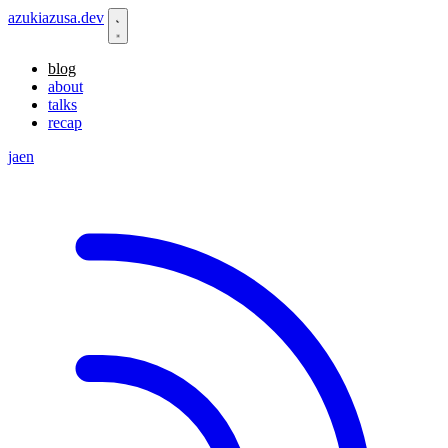
azukiazusa.dev
blog
about
talks
recap
ja
en