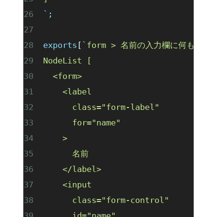
`
;
exports
[
`
form > 名前の入力欄に何も入
NodeList [
  <form>
    <label
      class="form-label"
      for="name"
    >
      名前
    </label>
    <input
      class="form-control"
      id="name"