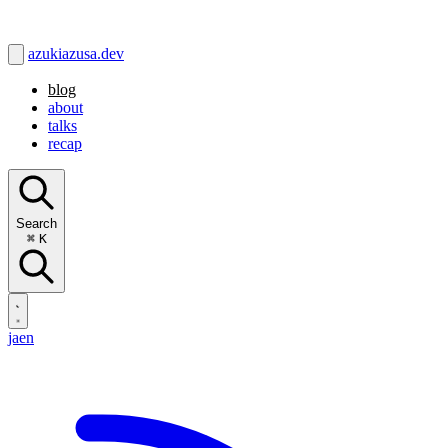
azukiazusa.dev
blog
about
talks
recap
Search
⌘
K
ja
en