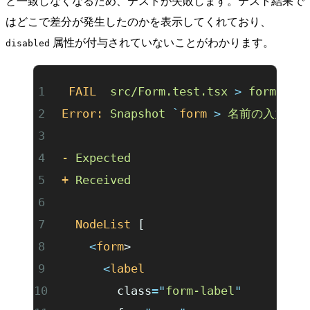
と一致しなくなるため、テストが失敗します。テスト結果で
はどこで差分が発生したのかを表示してくれており、
属性が付与されていないことがわかります。
disabled
 FAIL
  src/Form.test.tsx
 >
 form
 >
 
Error:
 Snapshot
 `
form
 >
 名前の入力欄
-
 Expected
+
 Received
  NodeList
 [
    <
form
>
      <
label
        class
=
"
form-label
"