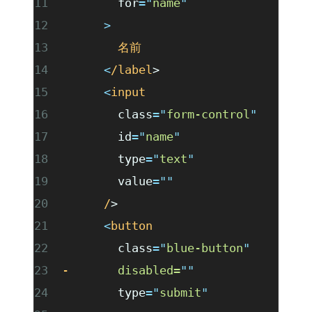
        for
=
"
name
"
      >
        名前
      <
/label
>
      <
input
        class
=
"
form-control
"
        id
=
"
name
"
        type
=
"
text
"
        value
=
""
      /
>
      <
button
        class
=
"
blue-button
"
-
       disabled=
""
        type
=
"
submit
"