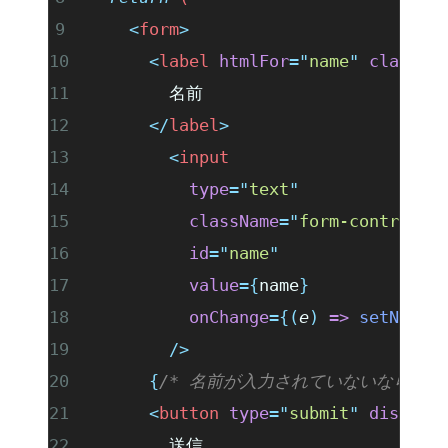
    <
form
>
      <
label
 htmlFor
=
"
name
"
 classNa
        名前
      </
label
>
        <
input
          type
=
"
text
"
          className
=
"
form-control
"
          id
=
"
name
"
          value
={
name
}
          onChange
={(
e
)
 =>
 setName
(
        />
      {
/* 名前が入力されていないなら、dis
      <
button
 type
=
"
submit
"
 disable
        送信