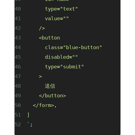
      type="text"
      value=""
    />
    <button
      class="blue-button"
      disabled=""
      type="submit"
    >
      送信
    </button>
  </form>,
]
`
;