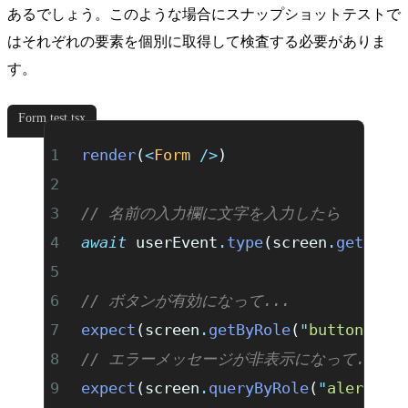
あるでしょう。このような場合にスナップショットテストで
はそれぞれの要素を個別に取得して検査する必要がありま
す。
Form.test.tsx
render
(
<
Form
 />
)
// 名前の入力欄に文字を入力したら
await
 userEvent
.
type
(screen
.
getByRo
// ボタンが有効になって...
expect
(screen
.
getByRole
(
"
button
"
,
 {
// エラーメッセージが非表示になって...
expect
(screen
.
queryByRole
(
"
alert
"
))