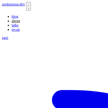
azukiazusa.dev
blog
about
talks
recap
ja
en