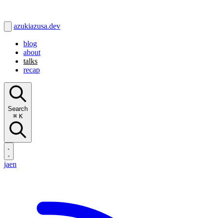
azukiazusa.dev
blog
about
talks
recap
Search
⌘
K
ja
en