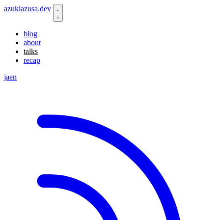
azukiazusa.dev
blog
about
talks
recap
ja
en