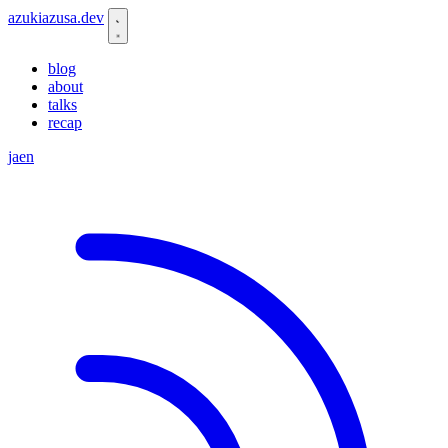
azukiazusa.dev
blog
about
talks
recap
ja
en