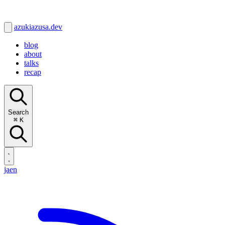
azukiazusa.dev
blog
about
talks
recap
Search
⌘
K
ja
en