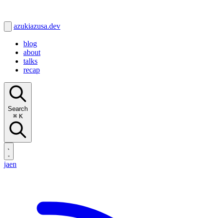
azukiazusa.dev
blog
about
talks
recap
Search
⌘
K
ja
en