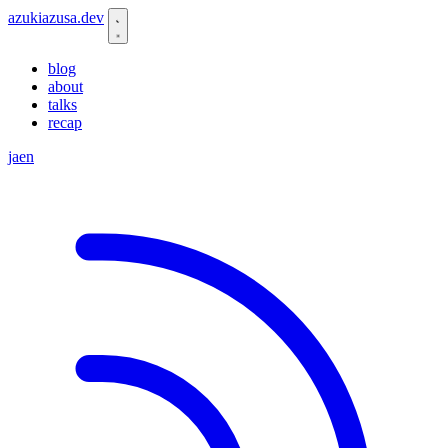
azukiazusa.dev
blog
about
talks
recap
ja
en