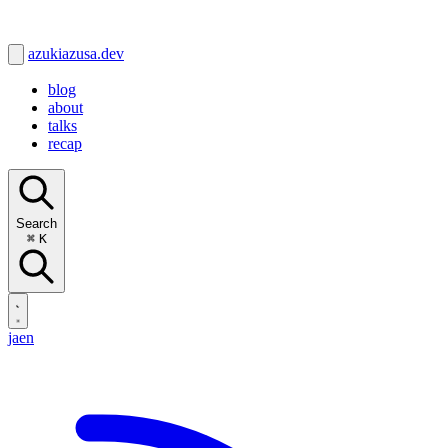
azukiazusa.dev
blog
about
talks
recap
Search
⌘
K
ja
en