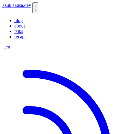
azukiazusa.dev
blog
about
talks
recap
ja
en