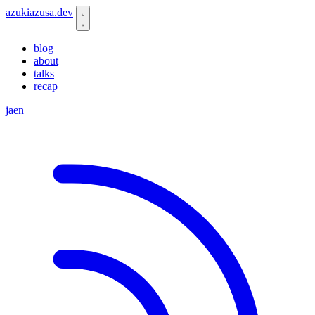
azukiazusa.dev
blog
about
talks
recap
ja
en