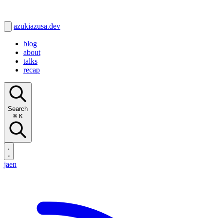
azukiazusa.dev
blog
about
talks
recap
Search
⌘
K
ja
en