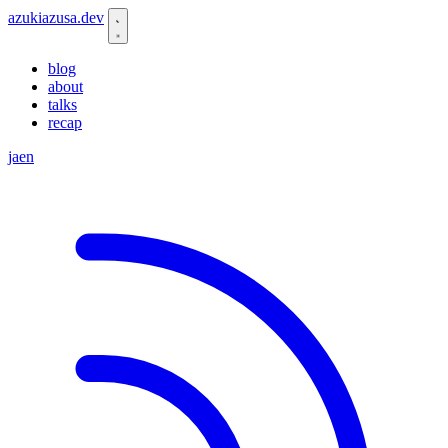
azukiazusa.dev
blog
about
talks
recap
ja
en