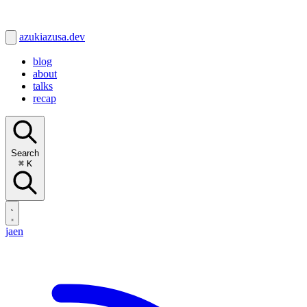
azukiazusa.dev
blog
about
talks
recap
Search
⌘
K
ja
en