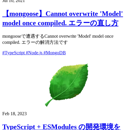
Jul 10, 2021
【mongoose】Cannot overwrite 'Model'
model once compiled. エラーの直し方
mongooseで遭遇するCannot overwrite 'Model' model once
compiled. エラーの解消方法です
#TypeScript
#Node.js
#MongoDB
Feb 18, 2023
TypeScript + ESModules の開発環境を