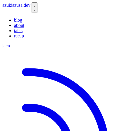
azukiazusa.dev
blog
about
talks
recap
ja
en