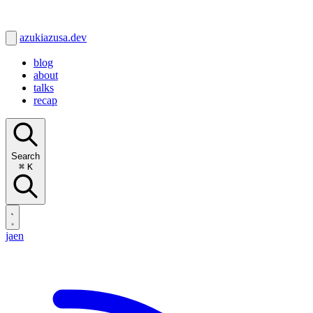
azukiazusa.dev
blog
about
talks
recap
Search
⌘
K
ja
en