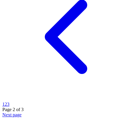
1
2
3
Page 2 of 3
Next page