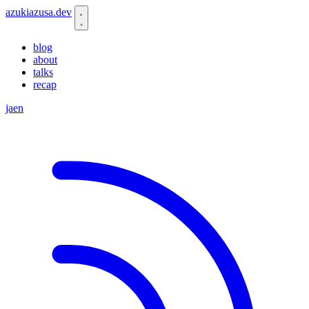
azukiazusa.dev
blog
about
talks
recap
ja
en