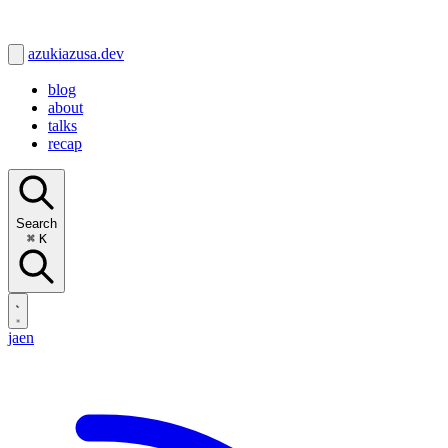
azukiazusa.dev
blog
about
talks
recap
Search
⌘
K
ja
en