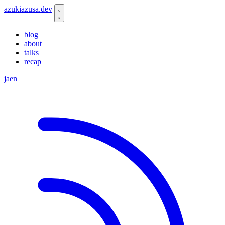
azukiazusa.dev
blog
about
talks
recap
ja
en