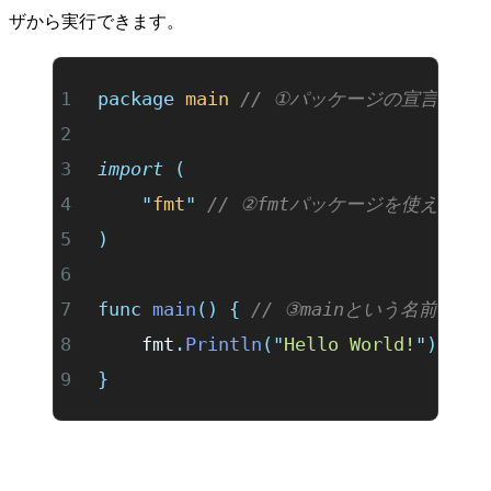
ザから実行できます。
package
 main
 // ①パッケージの宣言
import
 (
	"
fmt
"
 // ②fmtパッケージを使えるよ
)
func
 main
()
 {
 // ③mainという名前の関
	fmt
.
Println
(
"
Hello World!
"
)
 // 
}