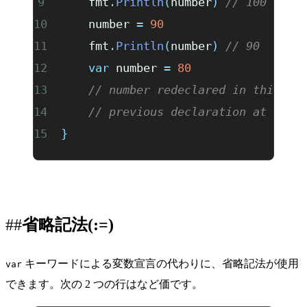
	fmt
.
Println
(
number
)
 // 100
	number 
=
 90
	fmt
.
Println
(
number
)
 // 90
	var
 number 
=
 80
	// number redeclared in this bl
	// previous declaration at
}
省略記法(:=)
キーワードによる変数宣言の代わりに、省略記法が使用
var
できます。次の 2 つの行はなど価です。