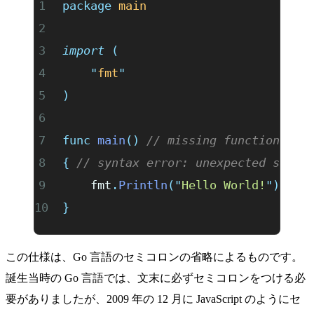
package
 main
import
 (
	"
fmt
"
)
func
 main
()
 // missing function bod
{
 // syntax error: unexpected semic
	fmt
.
Println
(
"
Hello World!
"
)
}
この仕様は、Go 言語のセミコロンの省略によるものです。
誕生当時の Go 言語では、文末に必ずセミコロンをつける必
要がありましたが、2009 年の 12 月に JavaScript のようにセ