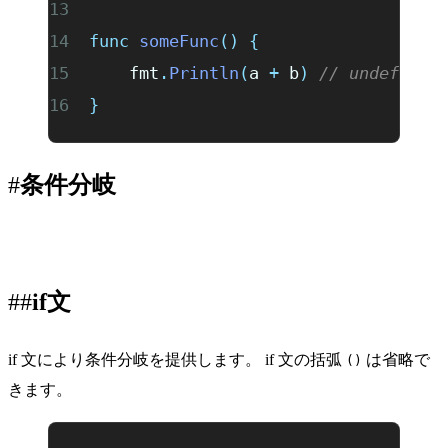
func
 someFunc
()
 {
	fmt
.
Println
(
a 
+
 b
)
 // undefined
}
条件分岐
if文
if 文により条件分岐を提供します。 if 文の括弧
は省略で
()
きます。