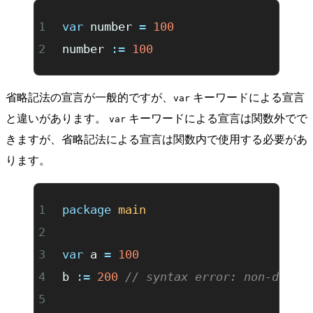
var
 number 
=
 100
number 
:=
 100
省略記法の宣言が一般的ですが、
キーワードによる宣言
var
と違いがあります。
キーワードによる宣言は関数外でで
var
きますが、省略記法による宣言は関数内で使用する必要があ
ります。
package
 main
var
 a 
=
 100
b 
:=
 200
 // syntax error: non-decla