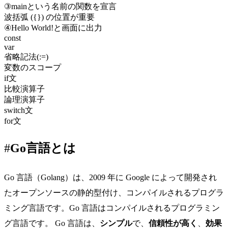
③mainという名前の関数を宣言
波括弧 ({}) の位置が重要
④Hello World!と画面に出力
const
var
省略記法(:=)
変数のスコープ
if文
比較演算子
論理演算子
switch文
for文
Go言語とは
Go 言語（Golang）は、2009 年に Google によって開発され
たオープンソースの静的型付け、コンパイルされるプログラ
ミング言語です。Go 言語はコンパイルされるプログラミン
グ言語です。 Go 言語は、
シンプル
で、
信頼性が高く
、
効果