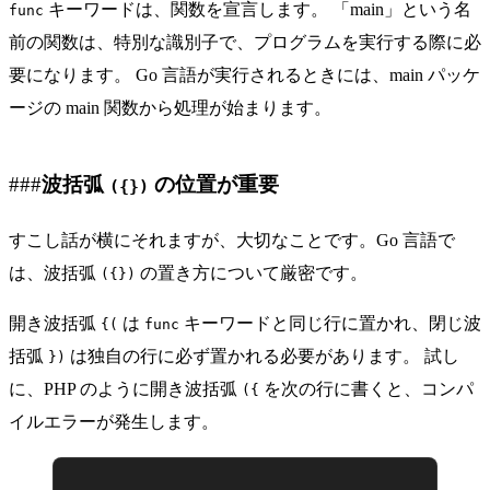
キーワードは、関数を宣言します。 「main」という名
func
前の関数は、特別な識別子で、プログラムを実行する際に必
要になります。 Go 言語が実行されるときには、main パッケ
ージの main 関数から処理が始まります。
波括弧
の位置が重要
({})
すこし話が横にそれますが、大切なことです。Go 言語で
は、波括弧
の置き方について厳密です。
({})
開き波括弧
は
キーワードと同じ行に置かれ、閉じ波
{(
func
括弧
は独自の行に必ず置かれる必要があります。 試し
})
に、PHP のように開き波括弧
を次の行に書くと、コンパ
({
イルエラーが発生します。