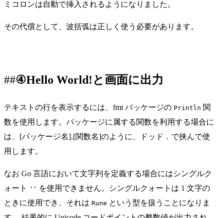
ミコロンは自動で挿入されるようになりました。
その代償として、波括弧は正しく使う必要があります。
④Hello World!と画面に出力
テキストの行を表示するには、fmt パッケージの
関
Println
数を使用します。パッケージに属する関数を利用する場合に
は、[パッケージ名].[関数名]のように、ドッド
で挟んで使
.
用します。
なお Go 言語において文字列を定義する場合にはシングルク
ォート
を使用できません。シングルクォートは 1 文字の
''
ときに使用でき、それは
という型を扱うことになりま
Rune
す。 結果的に Unicode コードポイントの整数値が出力され