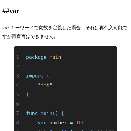
var
キーワードで変数を定義した場合、それは再代入可能で
var
すが再宣言はできません。
package
 main
import
 (
	"
fmt
"
)
func
 main
()
 {
	var
 number 
=
 100