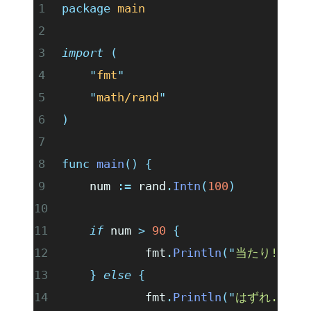
package
 main
import
 (
	"
fmt
"
	"
math/rand
"
)
func
 main
()
 {
	num 
:=
 rand
.
Intn
(
100
)
	if
 num 
>
 90
 {
		fmt
.
Println
(
"
当たり!
"
)
	}
 else
 {
		fmt
.
Println
(
"
はずれ...
"
)