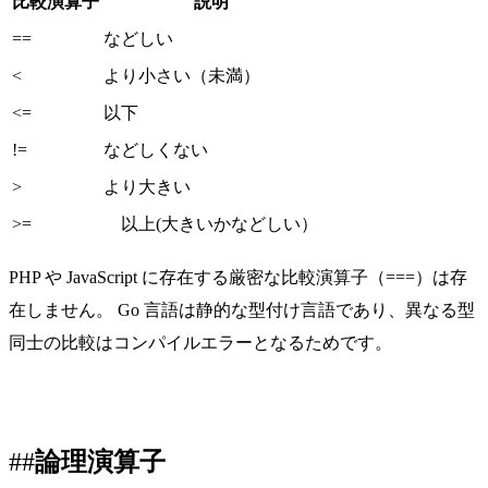
比較演算子
説明
==
などしい
<
より小さい（未満）
<=
以下
!=
などしくない
>
より大きい
>=
以上(大きいかなどしい）
PHP や JavaScript に存在する厳密な比較演算子（===）は存
在しません。 Go 言語は静的な型付け言語であり、異なる型
同士の比較はコンパイルエラーとなるためです。
論理演算子