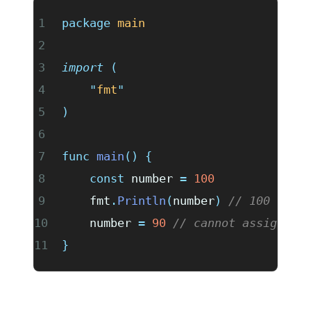
package
 main
import
 (
	"
fmt
"
)
func
 main
()
 {
	const
 number 
=
 100
	fmt
.
Println
(
number
)
 // 100
	number 
=
 90
 // cannot assign to
}