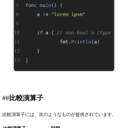
func
 main
()
 {
	a 
:=
 "
lorem ipsm
"
	if
 a 
{
 // non-bool a (type stri
		fmt
.
Println
(
a
)
	}
}
比較演算子
比較演算子には、次のようなものが提供されています。