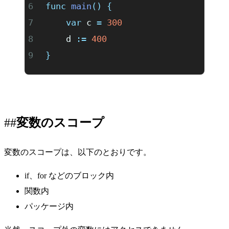
func
 main
()
 {
	var
 c 
=
 300
	d 
:=
 400
}
変数のスコープ
変数のスコープは、以下のとおりです。
if、for などのブロック内
関数内
パッケージ内