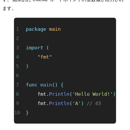
ます。
package
 main
import
 (
	"
fmt
"
)
func
 main
()
 {
	fmt
.
Println
(
'
Hello World!
'
)
 // 
	fmt
.
Println
(
'
A
'
)
 // 65
}