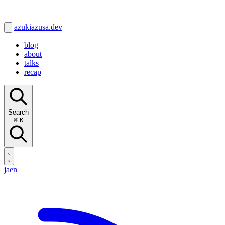
azukiazusa.dev
blog
about
talks
recap
Search
⌘
K
ja
en