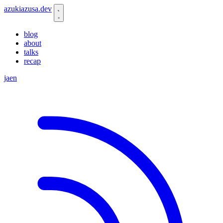
azukiazusa.dev
blog
about
talks
recap
ja
en