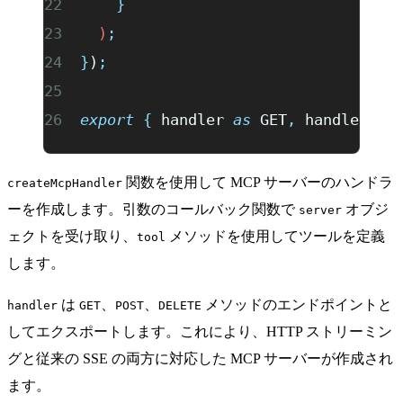
    }
  )
;
}
)
;
export
 {
 handler
 as
 GET
,
 handler
 as
関数を使用して MCP サーバーのハンドラ
createMcpHandler
ーを作成します。引数のコールバック関数で
オブジ
server
ェクトを受け取り、
メソッドを使用してツールを定義
tool
します。
は
、
、
メソッドのエンドポイントと
handler
GET
POST
DELETE
してエクスポートします。これにより、HTTP ストリーミン
グと従来の SSE の両方に対応した MCP サーバーが作成され
ます。