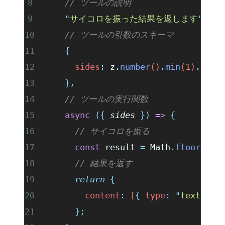
    // ツールの説明
    "
サイコロを振った結果を返します
"
,
    // ツールの引数のスキーマ
    {
      sides
:
 z
.
number
()
.
min
(
1
)
.
max
(
    },
    // ツールの実行関数
    async
 ({
 sides
 })
 =>
 {
      // サイコロを振る
      const
 result
 =
 Math
.
floor
(
Mat
      // 結果を返す
      return
 {
        content
:
 [
{
 type
:
 "
text
"
,
 t
      };