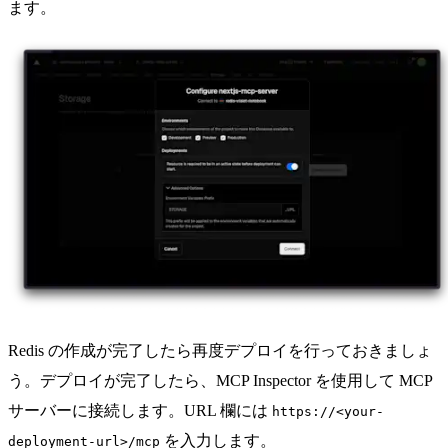
ます。
Redis の作成が完了したら再度デプロイを行っておきましょ
う。デプロイが完了したら、MCP Inspector を使用して MCP
サーバーに接続します。URL 欄には
https://<your-
を入力します。
deployment-url>/mcp