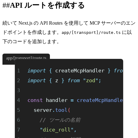
API ルートを作成する
続いて Next.js の
API Routes
を使用して MCP サーバーのエン
ドポイントを作成します。
に以
app/[transport]/route.ts
下のコードを追加します。
app/[transport]/route.ts
import
 {
 createMcpHandler
 }
 from
 "
@
import
 {
 z
 }
 from
 "
zod
"
;
const
 handler 
=
 createMcpHandler
(
(
s
  server
.
tool
(
    // ツールの名前
    "
dice_roll
"
,