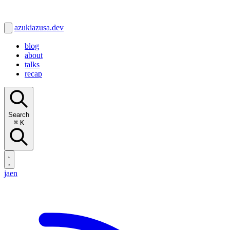
azukiazusa.dev
blog
about
talks
recap
Search
⌘
K
ja
en