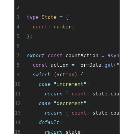
type
 State
 =
 {
  count
:
 number
;
};
export
 const
 countAction 
=
 async
 (
s
  const
 action
 =
 formData
.
get
(
"
acti
  switch
 (
action
) 
{
    case
 "
increment
"
:
      return
 {
 count
:
 state
.
count
 +
    case
 "
decrement
"
:
      return
 {
 count
:
 state
.
count
 -
    default
:
      return
 state
;