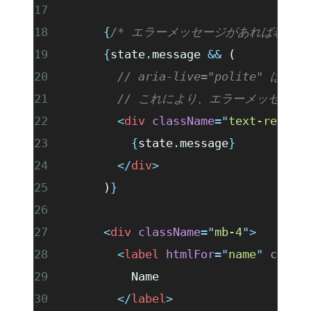
      {
/* エラーメッセージがあれば表示する
      {
state
.
message 
&&
 (
        // aria-live="poli
        // これにより、エラーメッセ
        <
div
 className
=
"
text-red-60
          {
state
.
message
}
        </
div
>
      )
}
      <
div
 className
=
"
mb-4
"
>
        <
label
 htmlFor
=
"
name
"
 class
          Name
        </
label
>