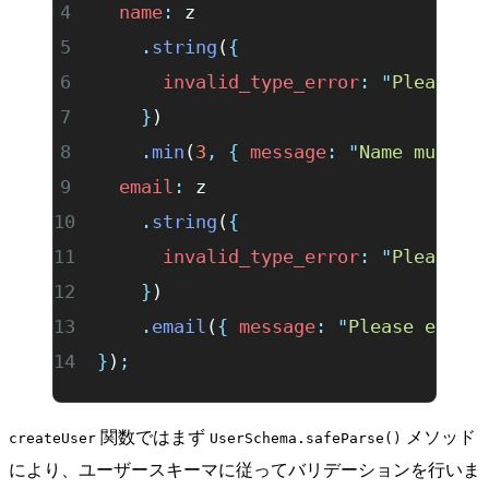
  name
:
 z
    .
string
(
{
      invalid_type_error
:
 "
Please e
    }
)
    .
min
(
3
,
 {
 message
:
 "
Name must b
  email
:
 z
    .
string
(
{
      invalid_type_error
:
 "
Please e
    }
)
    .
email
(
{
 message
:
 "
Please enter
}
)
;
関数ではまず
メソッド
createUser
UserSchema.safeParse()
により、ユーザースキーマに従ってバリデーションを行いま