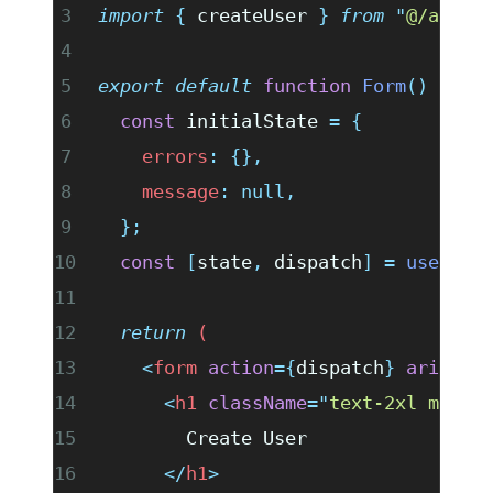
import
 {
 createUser
 }
 from
 "
@/app/l
export
 default
 function
 Form
()
 {
  const
 initialState
 =
 {
    errors
:
 {},
    message
:
 null,
  };
  const
 [
state
,
 dispatch
]
 =
 useForm
  return
 (
    <
form
 action
={
dispatch
} 
aria-ar
      <
h1
 className
=
"
text-2xl mb-2
"
        Create User
      </
h1
>