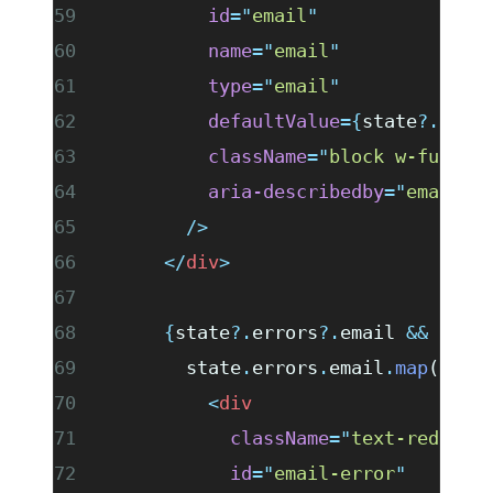
          id
=
"
email
"
          name
=
"
email
"
          type
=
"
email
"
          defaultValue
={
state
?.
valu
          className
=
"
block w-full r
          aria-describedby
=
"
email-e
        />
      </
div
>
      {
state
?.
errors
?.
email 
&&
        state
.
errors
.
email
.
map
(
(
err
          <
div
            className
=
"
text-red-600
            id
=
"
email-error
"