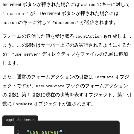
Increment ボタンが押された場合には
のキーに対して
action
が、Decrement ボタンが押された場合には
"increment"
のキーに対して
が送信されます。
action
"decrement"
フォームの送信した値を受け取る
も作成しまし
countAction
ょう。この関数はサーバー上でのみ実行されるようにするた
め、
ディレクティブをファイルの先頭に追加
"use server"
します。
また、通常のフォームアクションの引数は
オブジ
FormData
ェクトですが、
フックのフォームアクション
useFormState
の引数は第 1 引数に現在の状態を表すオブジェクト、第 2 引
数に
オブジェクトが渡されます。
FormData
app/lib/actions.ts
"
use server
"
;