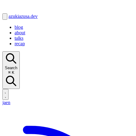
azukiazusa.dev
blog
about
talks
recap
Search
⌘
K
ja
en