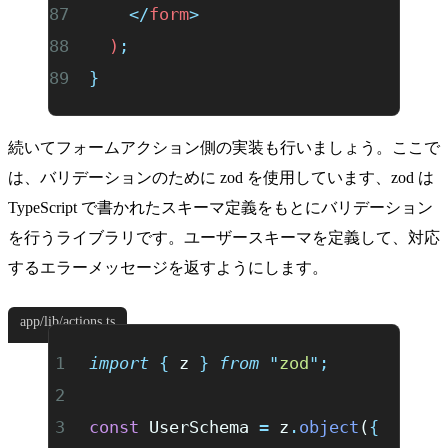
    </
form
>
  )
;
}
続いてフォームアクション側の実装も行いましょう。ここで
は、バリデーションのために
zod
を使用しています、zod は
TypeScript で書かれたスキーマ定義をもとにバリデーション
を行うライブラリです。ユーザースキーマを定義して、対応
するエラーメッセージを返すようにします。
app/lib/actions.ts
import
 {
 z
 }
 from
 "
zod
"
;
const
 UserSchema 
=
 z
.
object
(
{