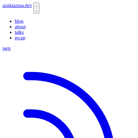
azukiazusa.dev
blog
about
talks
recap
ja
en