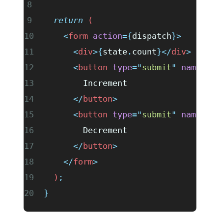
  return
 (
    <
form
 action
={
dispatch
}>
      <
div
>{
state
.
count
}</
div
>
      <
button
 type
=
"
submit
"
 name
=
"
a
        Increment
      </
button
>
      <
button
 type
=
"
submit
"
 name
=
"
a
        Decrement
      </
button
>
    </
form
>
  )
;
}