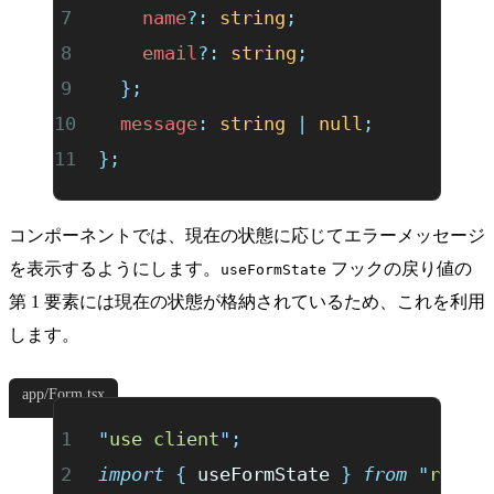
    name
?:
 string
;
    email
?:
 string
;
  };
  message
:
 string
 |
 null
;
};
コンポーネントでは、現在の状態に応じてエラーメッセージ
を表示するようにします。
フックの戻り値の
useFormState
第 1 要素には現在の状態が格納されているため、これを利用
します。
app/Form.tsx
"
use client
"
;
import
 {
 useFormState
 }
 from
 "
react