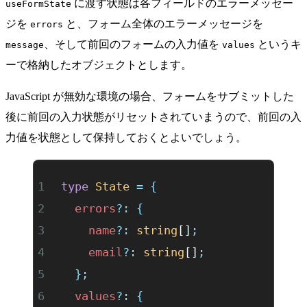
に渡す状態は各フィールドのエラーメッセー
useFormState
ジを
と、フォーム全体のエラーメッセージを
errors
、そして前回のフォームの入力値を
というキ
message
values
ーで格納したオブジェクトとします。
JavaScript が無効な環境の場合、フォームをサブミットした
後に前回の入力状態がリセットされていまうので、前回の入
力値を状態として保持しておくとよいでしょう。
type
 State
 =
 {
  errors
?:
 {
    name
?:
 string
[]
;
    email
?:
 string
[]
;
  };
  values
?:
 {