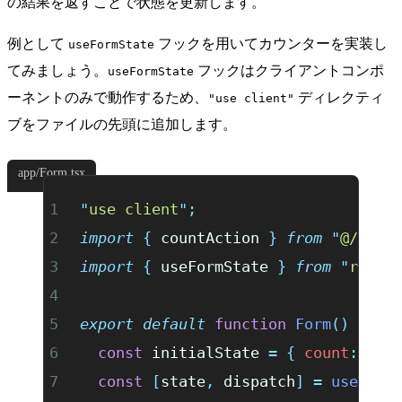
の結果を返すことで状態を更新します。
例として
フックを用いてカウンターを実装し
useFormState
てみましょう。
フックはクライアントコンポ
useFormState
ーネントのみで動作するため、
ディレクティ
"use client"
ブをファイルの先頭に追加します。
app/Form.tsx
"
use client
"
;
import
 {
 countAction
 }
 from
 "
@/app/
import
 {
 useFormState
 }
 from
 "
react
export
 default
 function
 Form
()
 {
  const
 initialState
 =
 {
 count
:
 0
 }
  const
 [
state
,
 dispatch
]
 =
 useForm