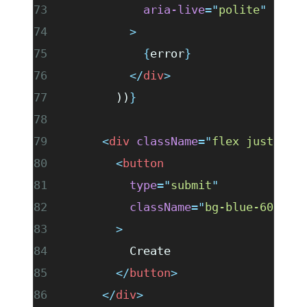
            aria-live
=
"
polite
"
          >
            {
error
}
          </
div
>
        ))
}
      <
div
 className
=
"
flex justify-
        <
button
          type
=
"
submit
"
          className
=
"
bg-blue-600 te
        >
          Create
        </
button
>
      </
div
>