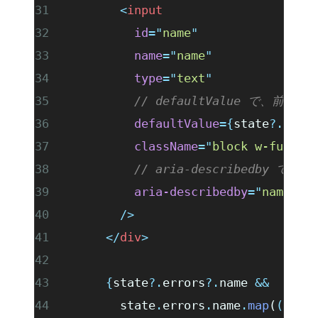
        <
input
          id
=
"
name
"
          name
=
"
name
"
          type
=
"
text
"
          // defaultValue 
          defaultValue
={
state
?.
valu
          className
=
"
block w-full r
          // aria-described
          aria-describedby
=
"
name-er
        />
      </
div
>
      {
state
?.
errors
?.
name 
&&
        state
.
errors
.
name
.
map
(
(
erro