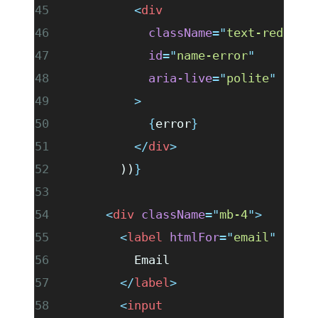
          <
div
            className
=
"
text-red-600
            id
=
"
name-error
"
            aria-live
=
"
polite
"
          >
            {
error
}
          </
div
>
        ))
}
      <
div
 className
=
"
mb-4
"
>
        <
label
 htmlFor
=
"
email
"
 clas
          Email
        </
label
>
        <
input