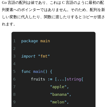
Go 言語の配列は値であり、これは C 言語のように最初の配
列要素へのポインターではありません。そのため、配列を新
しい変数に代入したり、関数に渡したりするとコピーが渡さ
れます。
package
 main
import
 "
fmt
"
func
 main
()
 {
	fruits 
:=
 [...]
string
{
		"
apple
"
,
		"
banana
"
,
		"
melon
"
,