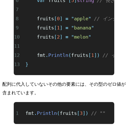
	var
 fruits 
[
5
]
string
 // 長さが5
	fruits
[
0
]
 =
 "
apple
"
 // インデッ
	fruits
[
1
]
 =
 "
banana
"
	fruits
[
2
]
 =
 "
melon
"
	fmt
.
Println
(
fruits
[
1
])
 // イン
}
配列に代入していないその他の要素には、その型のゼロ値が
含まれています。
fmt
.
Println
(
fruits
[
3
])
 // ""