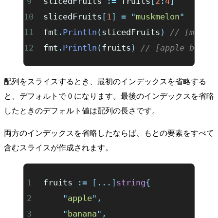
slicedFruits 
:=
 fruits
[
2
:
4
]
slicedFruits
[
1
]
 =
 "
muskmelon
"
fmt
.
Println
(
slicedFruits
)
 // [melon
fmt
.
Println
(
fruits
)
 // [apple banan
配列をスライスするとき、最初のインデックスを省略する
と、デフォルトで 0 になります。最後のインデックスを省略
したときのデフォルト値は配列の長さです。
両方のインデックスを省略したならば、もとの要素をすべて
含むスライスが作成されます。
fruits 
:=
 [...]
string
{
	"
apple
"
,
	"
banana
"
,