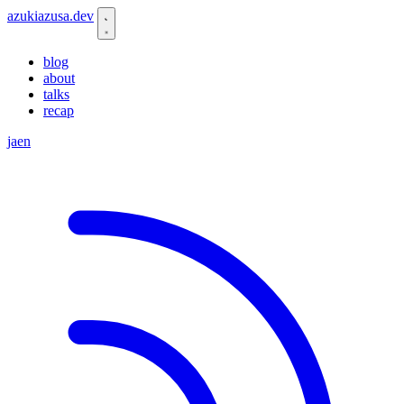
azukiazusa.dev
blog
about
talks
recap
ja
en