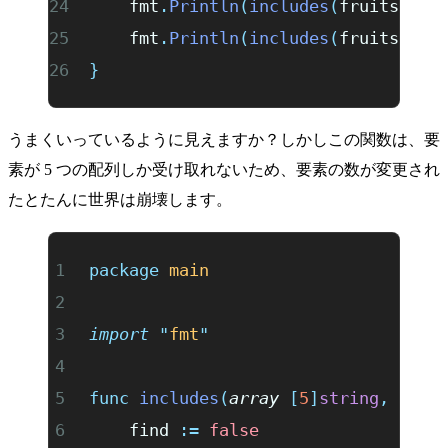
	fmt
.
Println
(
includes
(
fruits
,
 "
b
	fmt
.
Println
(
includes
(
fruits
,
 "
k
}
うまくいっているように見えますか？しかしこの関数は、要
素が 5 つの配列しか受け取れないため、要素の数が変更され
たとたんに世界は崩壊します。
package
 main
import
 "
fmt
"
func
 includes
(
array
 [
5
]
string
,
 valu
	find 
:=
 false