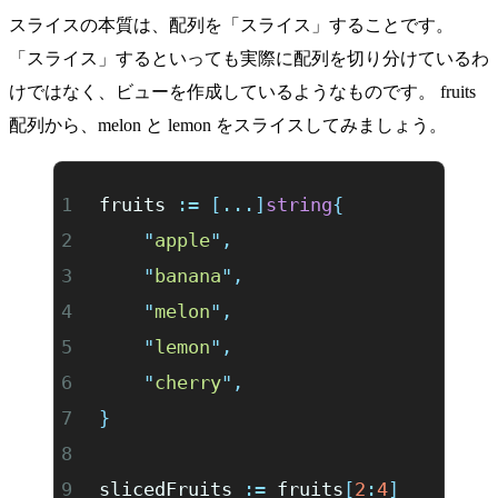
スライスの本質は、配列を「スライス」することです。
「スライス」するといっても実際に配列を切り分けているわ
けではなく、ビューを作成しているようなものです。 fruits
配列から、melon と lemon をスライスしてみましょう。
fruits 
:=
 [...]
string
{
	"
apple
"
,
	"
banana
"
,
	"
melon
"
,
	"
lemon
"
,
	"
cherry
"
,
}
slicedFruits 
:=
 fruits
[
2
:
4
]