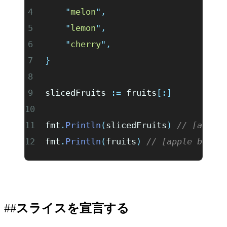
	"
melon
"
,
	"
lemon
"
,
	"
cherry
"
,
}
slicedFruits 
:=
 fruits
[:]
fmt
.
Println
(
slicedFruits
)
 // [apple
fmt
.
Println
(
fruits
)
 // [apple banan
スライスを宣言する