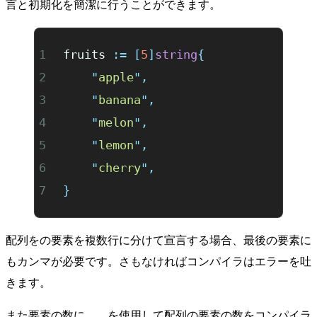
言と初期化を簡潔に行うことができます。
fruits 
:=
 [
5
]
string
{
	"
apple
"
,
	"
banana
"
,
	"
melon
"
,
	"
lemon
"
,
	"
cherry
"
,
}
配列をの要素を複数行に分けて宣言する場合、最後の要素に
もカンマが必要です。さもなければコンパイラはエラーを吐
きます。
また要素の数に
を使用して配列の要素の数をコンパイラ
...