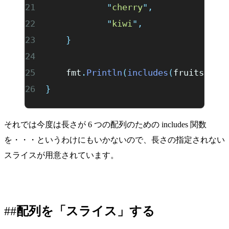
		"
cherry
"
,
		"
kiwi
"
,
	}
	fmt
.
Println
(
includes
(
fruits
,
 "
b
}
それでは今度は長さが 6 つの配列のための includes 関数
を・・・というわけにもいかないので、長さの指定されない
スライスが用意されています。
配列を「スライス」する