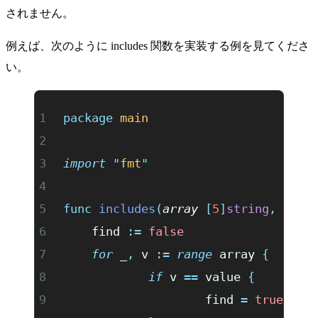
されません。
例えば、次のように includes 関数を実装する例を見てくださ
い。
package
 main
import
 "
fmt
"
func
 includes
(
array
 [
5
]
string
,
 valu
	find 
:=
 false
	for
 _
,
 v 
:=
 range
 array 
{
		if
 v 
==
 value 
{
			find 
=
 true