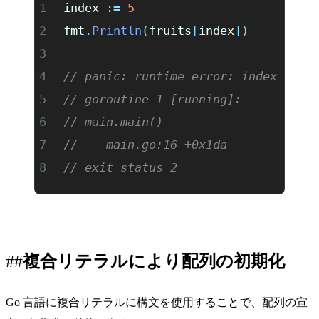
index 
:=
 5
fmt
.
Println
(
fruits
[
index
])
// panic: runtime error: index out 
// goroutine 1 [running]:
// main.main()
//    main.go:16 +0x1da
// exit status 2
複合リテラルにより配列の初期化
Go 言語に複合リテラルに構文を使用することで、配列の宣