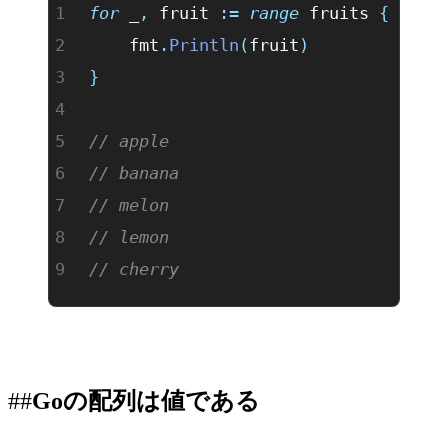
for
 _
,
 fruit 
:=
 range
 fruits 
{
	fmt
.
Println
(
fruit
)
}
// apple
// banana
// melon
// lemon
// cherry
Goの配列は値である