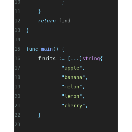
		}
	}
	return
 find
}
func
 main
()
 {
	fruits 
:=
 [...]
string
{
		"
apple
"
,
		"
banana
"
,
		"
melon
"
,
		"
lemon
"
,
		"
cherry
"
,
	}