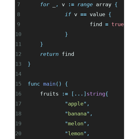
	for
 _
,
 v 
:=
 range
 array 
{
		if
 v 
==
 value 
{
			find 
=
 true
		}
	}
	return
 find
}
func
 main
()
 {
	fruits 
:=
 [...]
string
{
		"
apple
"
,
		"
banana
"
,
		"
melon
"
,
		"
lemon
"
,