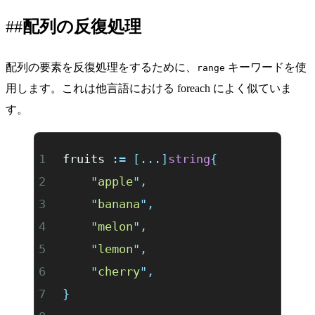
配列の反復処理
配列の要素を反復処理をするために、
キーワードを使
range
用します。これは他言語における foreach によく似ていま
す。
fruits 
:=
 [...]
string
{
	"
apple
"
,
	"
banana
"
,
	"
melon
"
,
	"
lemon
"
,
	"
cherry
"
,
}