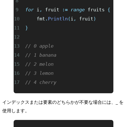
for
 i
,
 fruit 
:=
 range
 fruits 
{
	fmt
.
Println
(
i
,
 fruit
)
}
// 0 apple
// 1 banana
// 2 melon
// 3 lemon
// 4 cherry
インデックスまたは要素のどちらかが不要な場合には、
を
_
使用します。