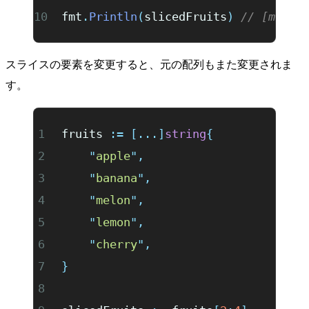
fmt
.
Println
(
slicedFruits
)
 // [melon
スライスの要素を変更すると、元の配列もまた変更されま
す。
fruits 
:=
 [...]
string
{
	"
apple
"
,
	"
banana
"
,
	"
melon
"
,
	"
lemon
"
,
	"
cherry
"
,
}