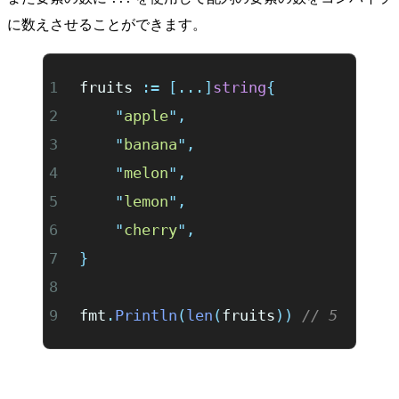
に数えさせることができます。
fruits 
:=
 [...]
string
{
	"
apple
"
,
	"
banana
"
,
	"
melon
"
,
	"
lemon
"
,
	"
cherry
"
,
}
fmt
.
Println
(
len
(
fruits
))
 // 5