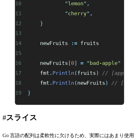
		"
lemon
"
,
		"
cherry
"
,
	}
	newFruits 
:=
 fruits
	newFruits
[
0
]
 =
 "
bad-apple
"
	fmt
.
Println
(
fruits
)
 // [apple b
	fmt
.
Println
(
newFruits
)
 // [bad-
}
スライス
Go 言語の配列は柔軟性に欠けるため、実際にはあまり使用