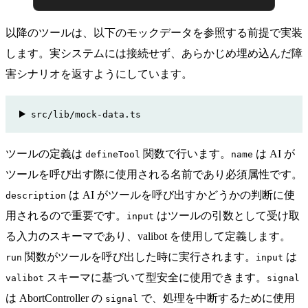
以降のツールは、以下のモックデータを参照する前提で実装
します。実システムには接続せず、あらかじめ埋め込んだ障
害シナリオを返すようにしています。
src/lib/mock-data.ts
ツールの定義は
関数で行います。
は AI が
defineTool
name
ツールを呼び出す際に使用される名前であり必須属性です。
は AI がツールを呼び出すかどうかの判断に使
description
用されるので重要です。
はツールの引数として受け取
input
る入力のスキーマであり、
valibot
を使用して定義します。
関数がツールを呼び出した時に実行されます。
は
run
input
スキーマに基づいて型安全に使用できます。
valibot
signal
は
AbortController
の
で、処理を中断するために使用
signal