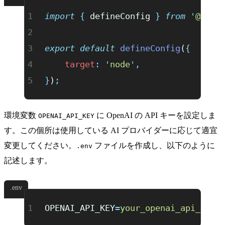
import
 {
 defineConfig
 }
 from
 '
@flue
export
 default
 defineConfig
(
{
	target
:
 '
node
'
,
}
)
;
環境変数
に OpenAI の API キーを設定しま
OPENAI_API_KEY
す。この個所は使用している AI プロバイダーに応じて適宜
変更してください。
ファイルを作成し、以下のように
.env
記述します。
.env
OPENAI_API_KEY
=
your_openai_api_key