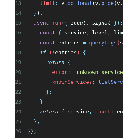
    limit
:
 v
.
optional
(v
.
pipe
(v
.
numb
  }
)
,
  async
 run
({
 input
,
 signal
 }):
 Pro
    const
 {
 service
,
 level
,
 limit
 =
    const
 entries
 =
 queryLogs
(
servi
    if
 (
!
entries
) 
{
      return
 {
        error
:
 `
unknown service: 
${
        knownServices
:
 listServices
      };
    }
    return
 {
 service
,
 count
:
 entrie
  },
}
)
;