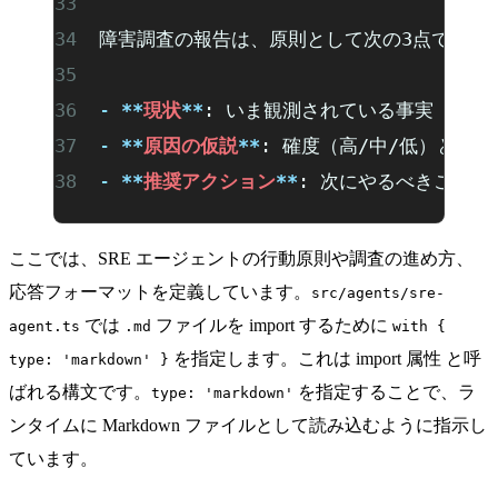
障害調査の報告は、原則として次の3点で構成
-
 **
現状
**
: いま観測されている事実（アラ
-
 **
原因の仮説
**
: 確度（高/中/低）とその
-
 **
推奨アクション
**
: 次にやるべきこと
ここでは、SRE エージェントの行動原則や調査の進め方、
応答フォーマットを定義しています。
src/agents/sre-
では
ファイルを import するために
agent.ts
.md
with {
を指定します。これは
import 属性
と呼
type: 'markdown' }
ばれる構文です。
を指定することで、ラ
type: 'markdown'
ンタイムに Markdown ファイルとして読み込むように指示し
ています。