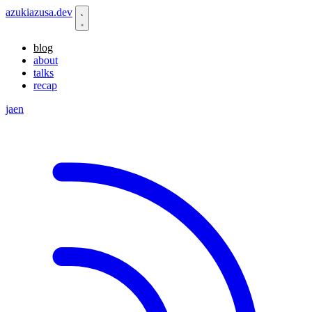
azukiazusa.dev
blog
about
talks
recap
ja
en