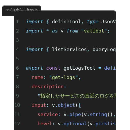
src/tools/get-logs.ts
import
 {
 defineTool
,
 type
 JsonValue
import
 *
 as
 v 
from
 "
valibot
"
;
import
 {
 listServices
,
 queryLogs
 }
 
export
 const
 getLogsTool 
=
 defineTo
  name
:
 "
get-logs
"
,
  description
:
    "
指定したサービスの直近のログを取得する。l
  input
:
 v
.
object
(
{
    service
:
 v
.
pipe
(v
.
string
()
,
 v
.
d
    level
:
 v
.
optional
(v
.
picklist
([
"