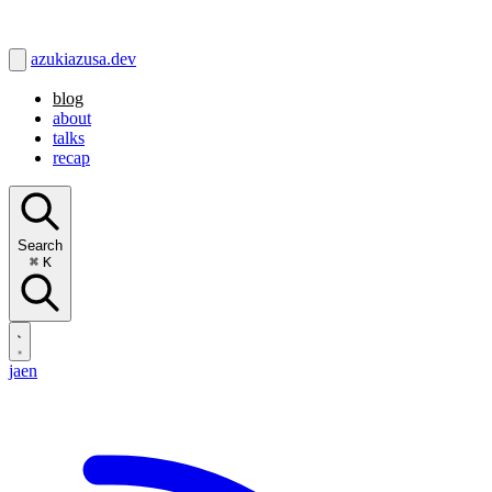
azukiazusa.dev
blog
about
talks
recap
Search
⌘
K
ja
en