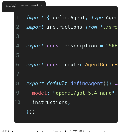
src/agents/sre-agent.ts
import
 {
 defineAgent
,
 type
 AgentRou
import
 instructions 
from
 '
./sre-age
export
 const
 description 
=
 "
SRE 
export
 const
 route
:
 AgentRouteHandl
export
 default
 defineAgent
(
()
 =>
 (
{
  model
:
 "
openai/gpt-5.4-nano
"
,
  instructions
,
}
))