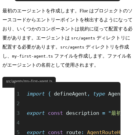
最初のエージェントを作成します。Flue はプロジェクトのソ
ースコードからエントリーポイントを検出するようになって
おり、いくつかのコンポーネントは規約に従って配置する必
要があります。エージェントは
ディレクトリに
src/agents
配置する必要があります。
ディレクトリを作成
src/agents
し、
ファイルを作成します。ファイル名
my-first-agent.ts
がエージェントの名前として使用されます。
src/agents/my-first-agent.ts
import
 {
 defineAgent
,
 type
 AgentRou
export
 const
 description 
=
 "
最初のエ
export
 const
 route
:
 AgentRouteHandl