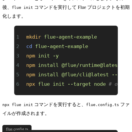
後、
コマンドを実行して Flue プロジェクトを初期
flue init
化します。
mkdir
 flue-agent-example
cd
 flue-agent-example
npm
 init
 -y
npm
 install
 @flue/runtime@latest
npm
 install
 @flue/cli@latest
 --save
npx
 flue
 init
 --target
 node
 # or cl
コマンドを実行すると、
ファ
npx flue init
flue.config.ts
イルが作成されます。
flue.config.ts