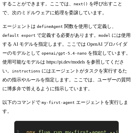
することができます。ここでは、
を呼び出すこと
next()
で、次のミドルウェアに処理を委譲しています。
エージェントは
関数を使用して定義し、
defineAgent
で定義する必要があります。
には使用
default export
model
する AI モデルを指定します。ここでは OpenAI プロバイダ
ーのモデルとして
を指定しています。
openai/gpt-5.4-nano
使用可能なモデルは
https://pi.dev/models
を参照してくださ
い。
にはエージェントがタスクを実行するた
instructions
めの指示やルールを指定します。ここでは、ユーザーの質問
に博多弁で答えるように指示しています。
以下のコマンドで
エージェントを実行しま
my-first-agent
す。
npx
 flue
 run
 my-first-agent
 --input